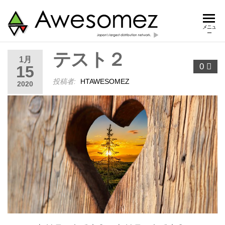
Awesom
Awesomez
メニュ
ー
で、 もっ
と売りた
テスト２
いを叶え
1月
0
15
ます。日
本最大級
投稿者:
HTAWESOMEZ
2020
の流通
網！販路
は6,000
社・20,000
店舗以
上！